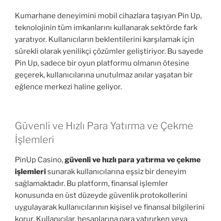
Kumarhane deneyimini mobil cihazlara taşıyan Pin Up,
teknolojinin tüm imkanlarını kullanarak sektörde fark
yaratıyor. Kullanıcıların beklentilerini karşılamak için
sürekli olarak yenilikçi çözümler geliştiriyor. Bu sayede
Pin Up, sadece bir oyun platformu olmanın ötesine
geçerek, kullanıcılarına unutulmaz anılar yaşatan bir
eğlence merkezi haline geliyor.
Güvenli ve Hızlı Para Yatırma ve Çekme
İşlemleri
PinUp Casino,
güvenli ve hızlı para yatırma ve çekme
işlemleri
sunarak kullanıcılarına eşsiz bir deneyim
sağlamaktadır. Bu platform, finansal işlemler
konusunda en üst düzeyde güvenlik protokollerini
uygulayarak kullanıcılarının kişisel ve finansal bilgilerini
korur. Kullanıcılar, hesaplarına para yatırırken veya