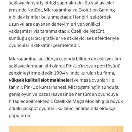
sağlayıcılarıyla iş birliği yapmaktadır. Bu sağlayıcılar
arasında NetEnt, Microgaming ve Evolution Gaming
gibi dev isimler bulunmaktadır. Her biri, sektördeki
uzun yıllara dayanan deneyimleri ve yenilikçi
yaklaşımlarıyla tanınmaktadır. Özellikle NetEnt,
sunduğu çarpıcı grafikler ve etkileyici ses efektleriyle
oyuncuların dikkatini çekmektedir.
Microgaming ise, dünya çapında bilinen en eski yazılım
sağlayıcılarından biri olarak Pin-Up’ın oyun portföyünü
zenginleştirmektedir. 1994 yılında kurulan bu firma,
yüksek kaliteli slot makineleri
ve masa oyunları ile
tanınır. Pin-Up kumarhanesi, Microgaming’in sunduğu
geniş oyun yelpazesi sayesinde her türden oyuncuya
hitap edebilmektedir. Özellikle Mega Moolah gibi büyük
ödüllü jackpot oyunları, kullanıcılar arasında oldukça
popülerdir.