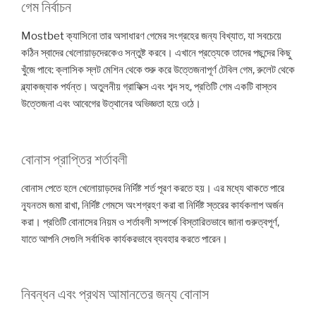
গেম নির্বাচন
Mostbet ক্যাসিনো তার অসাধারণ গেমের সংগ্রহের জন্য বিখ্যাত, যা সবচেয়ে
কঠিন স্বাদের খেলোয়াড়দেরকেও সন্তুষ্ট করবে। এখানে প্রত্যেকে তাদের পছন্দের কিছু
খুঁজে পাবে: ক্লাসিক স্লট মেশিন থেকে শুরু করে উত্তেজনাপূর্ণ টেবিল গেম, রুলেট থেকে
ব্ল্যাকজ্যাক পর্যন্ত। অতুলনীয় গ্রাফিক্স এবং শব্দ সহ, প্রতিটি গেম একটি বাস্তব
উত্তেজনা এবং আবেগের উত্থানের অভিজ্ঞতা হয়ে ওঠে।
বোনাস প্রাপ্তির শর্তাবলী
বোনাস পেতে হলে খেলোয়াড়দের নির্দিষ্ট শর্ত পূরণ করতে হয়। এর মধ্যে থাকতে পারে
ন্যূনতম জমা রাখা, নির্দিষ্ট গেমসে অংশগ্রহণ করা বা নির্দিষ্ট স্তরের কার্যকলাপ অর্জন
করা। প্রতিটি বোনাসের নিয়ম ও শর্তাবলী সম্পর্কে বিস্তারিতভাবে জানা গুরুত্বপূর্ণ,
যাতে আপনি সেগুলি সর্বাধিক কার্যকরভাবে ব্যবহার করতে পারেন।
নিবন্ধন এবং প্রথম আমানতের জন্য বোনাস