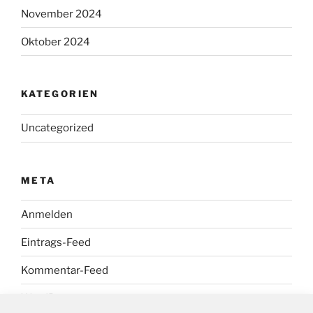
November 2024
Oktober 2024
KATEGORIEN
Uncategorized
META
Anmelden
Eintrags-Feed
Kommentar-Feed
WordPress.org