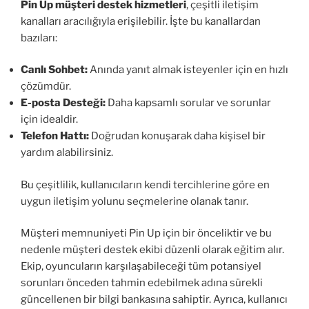
Pin Up müşteri destek hizmetleri
, çeşitli iletişim
kanalları aracılığıyla erişilebilir. İşte bu kanallardan
bazıları:
Canlı Sohbet:
Anında yanıt almak isteyenler için en hızlı
çözümdür.
E-posta Desteği:
Daha kapsamlı sorular ve sorunlar
için idealdir.
Telefon Hattı:
Doğrudan konuşarak daha kişisel bir
yardım alabilirsiniz.
Bu çeşitlilik, kullanıcıların kendi tercihlerine göre en
uygun iletişim yolunu seçmelerine olanak tanır.
Müşteri memnuniyeti Pin Up için bir önceliktir ve bu
nedenle müşteri destek ekibi düzenli olarak eğitim alır.
Ekip, oyuncuların karşılaşabileceği tüm potansiyel
sorunları önceden tahmin edebilmek adına sürekli
güncellenen bir bilgi bankasına sahiptir. Ayrıca, kullanıcı