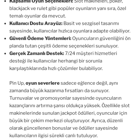
Kapsamlı Oyun Seçenekleri:
Slot makineleri, poker,
blackjack ve rulet gibi popüler oyunların yanı sıra, özel
temalı oyunlar da mevcut.
Kullanıcı Dostu Arayüz:
Basit ve sezgisel tasarımı
sayesinde, kullanıcılar hızlıca oyunlara adapte olabiliyor.
Güvenli Ödeme Yöntemleri:
Oyuncuların güvenliğini ön
planda tutan çeşitli ödeme seçenekleri sunuluyor.
Gerçek Zamanlı Destek:
7/24 müşteri hizmetleri
desteği ile kullanıcılar herhangi bir sorunla
karşılaştıklarında hızlı çözümler bulabiliyor.
Pin Up,
oyun severlere
sadece eğlence değil, aynı
zamanda büyük kazanma fırsatları da sunuyor.
Turnuvalar ve promosyonlar sayesinde oyuncuların
kazançlarını artırma şansı oldukça yüksek. Özellikle slot
makinelerinde sunulan jackpot ödülleri, oyuncular için
büyük bir çekim merkezi oluşturuyor. Ayrıca, düzenli
olarak güncellenen bonuslar ve ödüller sayesinde
kullanıcıların ilgisi sürekli canlı tutuluyor.