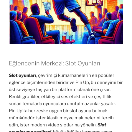
Eğlencenin Merkezi: Slot Oyunları
Slot oyunları
, çevrimiçi kumarhanelerin en popüler
eğlence biçimlerinden biridir ve Pin Up, bu deneyimi bir
üst seviyeye taşıyan bir platform olarak öne çıkar.
Renkli grafikler, etkileyici ses efektleri ve çeşitlilik
sunan temalarla oyunculara unutulmaz anlar yaşatır.
Pin Up’ta her zevke uygun bir slot oyunu bulmak
mümkündür; ister klasik meyve makinelerini tercih
edin, ister modern video slotlarına yönelin.
Slot