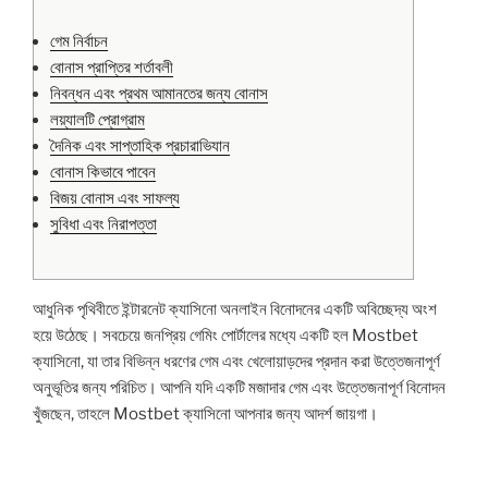
গেম নির্বাচন
বোনাস প্রাপ্তির শর্তাবলী
নিবন্ধন এবং প্রথম আমানতের জন্য বোনাস
লয়্যালটি প্রোগ্রাম
দৈনিক এবং সাপ্তাহিক প্রচারাভিযান
বোনাস কিভাবে পাবেন
বিজয় বোনাস এবং সাফল্য
সুবিধা এবং নিরাপত্তা
আধুনিক পৃথিবীতে ইন্টারনেট ক্যাসিনো অনলাইন বিনোদনের একটি অবিচ্ছেদ্য অংশ
হয়ে উঠেছে। সবচেয়ে জনপ্রিয় গেমিং পোর্টালের মধ্যে একটি হল Mostbet
ক্যাসিনো, যা তার বিভিন্ন ধরণের গেম এবং খেলোয়াড়দের প্রদান করা উত্তেজনাপূর্ণ
অনুভূতির জন্য পরিচিত। আপনি যদি একটি মজাদার গেম এবং উত্তেজনাপূর্ণ বিনোদন
খুঁজছেন, তাহলে Mostbet ক্যাসিনো আপনার জন্য আদর্শ জায়গা।