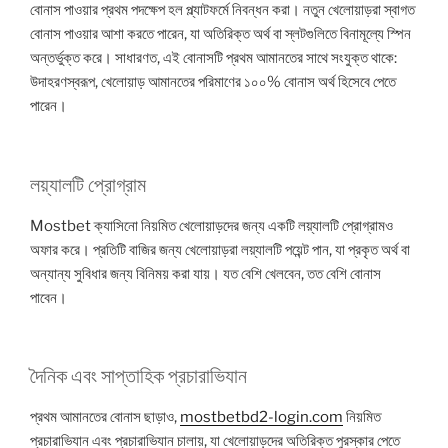
বোনাস পাওয়ার প্রথম পদক্ষেপ হল প্ল্যাটফর্মে নিবন্ধন করা। নতুন খেলোয়াড়রা স্বাগত
বোনাস পাওয়ার আশা করতে পারেন, যা অতিরিক্ত অর্থ বা স্লটগুলিতে বিনামূল্যে স্পিন
অন্তর্ভুক্ত করে। সাধারণত, এই বোনাসটি প্রথম আমানতের সাথে সংযুক্ত থাকে:
উদাহরণস্বরূপ, খেলোয়াড় আমানতের পরিমাণের ১০০% বোনাস অর্থ হিসেবে পেতে
পারেন।
লয়্যালটি প্রোগ্রাম
Mostbet ক্যাসিনো নিয়মিত খেলোয়াড়দের জন্য একটি লয়্যালটি প্রোগ্রামও
অফার করে। প্রতিটি বাজির জন্য খেলোয়াড়রা লয়্যালটি পয়েন্ট পান, যা প্রকৃত অর্থ বা
অন্যান্য সুবিধার জন্য বিনিময় করা যায়। যত বেশি খেলবেন, তত বেশি বোনাস
পাবেন।
দৈনিক এবং সাপ্তাহিক প্রচারাভিযান
প্রথম আমানতের বোনাস ছাড়াও,
mostbetbd2-login.com
নিয়মিত
প্রচারাভিযান এবং প্রচারাভিযান চালায়, যা খেলোয়াড়দের অতিরিক্ত পুরস্কার পেতে