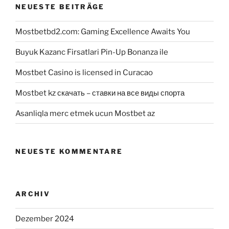
NEUESTE BEITRÄGE
Mostbetbd2.com: Gaming Excellence Awaits You
Buyuk Kazanc Firsatlari Pin-Up Bonanza ile
Mostbet Casino is licensed in Curacao
Mostbet kz скачать – ставки на все виды спорта
Asanliqla merc etmek ucun Mostbet az
NEUESTE KOMMENTARE
ARCHIV
Dezember 2024