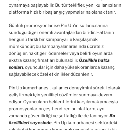
oynamaya başlayabilir. Bu tür teklifler, yeni kullanıcıların
platforma hızlı bir başlangıç yapmalarına olanak tanır.
Günlük promosyonlar ise Pin Up’ın kullanıcılarına
sunduğu diğer önemli avantajlardan biridir. Haftanın
her günü farklı bir kampanya ile karşılaşmak
mümkündür; bu kampanyalar arasında ücretsiz
dönüşler, nakit geri ödemeler veya belirli oyunlarda
ekstra kazanç fırsatları bulunabilir.
Özellikle hafta
sonları
, oyuncular için daha yüksek oranlarda kazanç
sağlayabilecek özel etkinlikler düzenlenir.
Pin Up kumarhanesi, kullanıcı deneyimini sürekli olarak
geliştirmek için yenilikçi çözümler sunmaya devam
ediyor. Oyuncuların beklentilerini karşılamak amacıyla
promosyonlarını çeşitlendiren bu platform, aynı
zamanda güvenilirliği ve şeffaflığı ile de tanınıyor.
Bu
özellikleri sayesinde
, Pin Up kumarhanesi sektördeki
rekabetçi konumunu koruyarak oyuncularına eşsiz bir