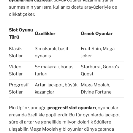
oyunlarının cazibesi
, büyük ödüller kazanma şansı
sunmasının yanı sıra, kullanıcı dostu arayüzleriyle de
dikkat çeker.
Slot Oyunu
Özellikler
Örnek Oyunlar
Türü
Klasik
3 makaralı, basit
Fruit Spin, Mega
Slotlar
oynanış
Joker
Video
5+ makaralı, bonus
Starburst, Gonzo’s
Slotlar
turları
Quest
Progresif
Artan jackpot, büyük
Mega Moolah,
Slotlar
kazançlar
Divine Fortune
Pin Up’ın sunduğu
progresif slot oyunları
, oyuncular
arasında özellikle popülerdir. Bu tür oyunlarda jackpot
sürekli artar ve genellikle milyon dolarlık ödüllere
ulaşabilir. Mega Moolah gibi oyunlar dünya çapında