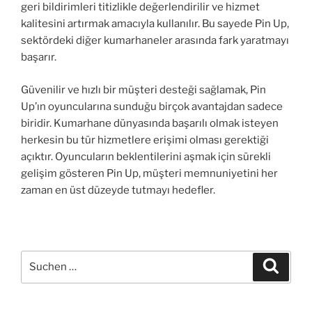
geri bildirimleri titizlikle değerlendirilir ve hizmet
kalitesini artırmak amacıyla kullanılır. Bu sayede Pin Up,
sektördeki diğer kumarhaneler arasında fark yaratmayı
başarır.
Güvenilir ve hızlı bir müşteri desteği sağlamak, Pin
Up’ın oyuncularına sunduğu birçok avantajdan sadece
biridir. Kumarhane dünyasında başarılı olmak isteyen
herkesin bu tür hizmetlere erişimi olması gerektiği
açıktır. Oyuncuların beklentilerini aşmak için sürekli
gelişim gösteren Pin Up, müşteri memnuniyetini her
zaman en üst düzeyde tutmayı hedefler.
Suchen
Suche
nach: