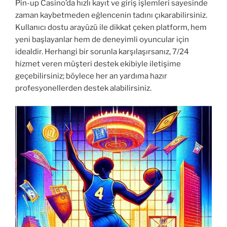
Pin-up Casino’da hızlı kayıt ve giriş işlemleri sayesinde
zaman kaybetmeden eğlencenin tadını çıkarabilirsiniz.
Kullanıcı dostu arayüzü ile dikkat çeken platform, hem
yeni başlayanlar hem de deneyimli oyuncular için
idealdir. Herhangi bir sorunla karşılaşırsanız, 7/24
hizmet veren müşteri destek ekibiyle iletişime
geçebilirsiniz; böylece her an yardıma hazır
profesyonellerden destek alabilirsiniz.