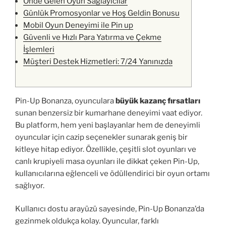
Önde Gelen Oyun Sağlayıcılar
Günlük Promosyonlar ve Hoş Geldin Bonusu
Mobil Oyun Deneyimi ile Pin up
Güvenli ve Hızlı Para Yatırma ve Çekme
İşlemleri
Müşteri Destek Hizmetleri: 7/24 Yanınızda
Pin-Up Bonanza, oyunculara
büyük kazanç fırsatları
sunan benzersiz bir kumarhane deneyimi vaat ediyor.
Bu platform, hem yeni başlayanlar hem de deneyimli
oyuncular için cazip seçenekler sunarak geniş bir
kitleye hitap ediyor. Özellikle, çeşitli slot oyunları ve
canlı krupiyeli masa oyunları ile dikkat çeken Pin-Up,
kullanıcılarına eğlenceli ve ödüllendirici bir oyun ortamı
sağlıyor.
Kullanıcı dostu arayüzü sayesinde, Pin-Up Bonanza’da
gezinmek oldukça kolay. Oyuncular, farklı