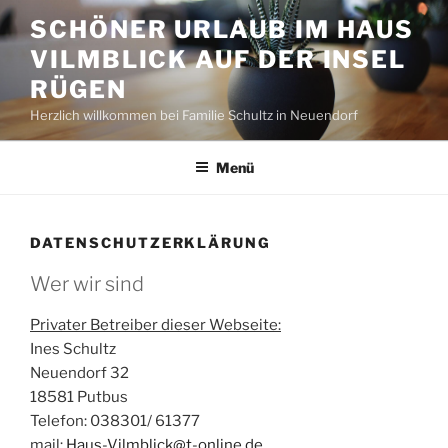
Zum
SCHÖNER URLAUB IM HAUS
Inhalt
VILMBLICK AUF DER INSEL
springen
RÜGEN
Herzlich willkommen bei Familie Schultz in Neuendorf
Menü
DATENSCHUTZERKLÄRUNG
Wer wir sind
Privater Betreiber dieser Webseite:
Ines Schultz
Neuendorf 32
18581 Putbus
Telefon: 038301/ 61377
mail:
Haus-Vilmblick@t-online.de