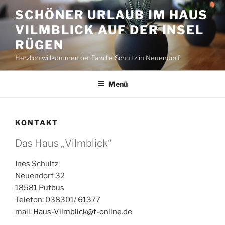
Zum
SCHÖNER URLAUB IM HAUS
Inhalt
VILMBLICK AUF DER INSEL
springen
RÜGEN
Herzlich willkommen bei Familie Schultz in Neuendorf
Menü
KONTAKT
Das Haus „Vilmblick“
Ines Schultz
Neuendorf 32
18581 Putbus
Telefon: 038301/ 61377
mail:
Haus-Vilmblick@t-online.de